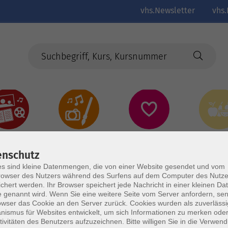
vhs.Newsletter
vhs.
Kultur
Kreativ
Gesundheit
Gesund
Ernährun
Genus
enschutz
s sind kleine Datenmengen, die von einer Website gesendet und vom
owser des Nutzers während des Surfens auf dem Computer des Nutze
chert werden. Ihr Browser speichert jede Nachricht in einer kleinen Dat
 genannt wird. Wenn Sie eine weitere Seite vom Server anfordern, se
owser das Cookie an den Server zurück. Cookies wurden als zuverlässi
ismus für Websites entwickelt, um sich Informationen zu merken oder
tivitäten des Benutzers aufzuzeichnen. Bitte willigen Sie in die Verwen