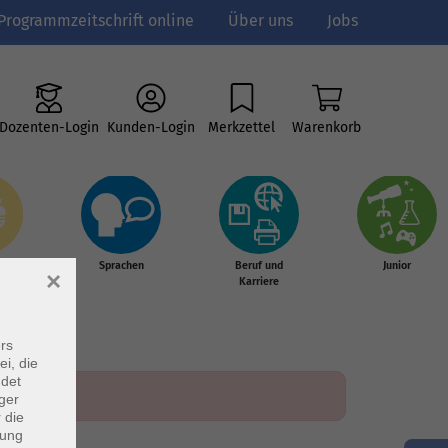
Programmzeitschrift online
Über uns
Jobs
Dozenten-Login
Kunden-Login
Merkzettel
Warenkorb
e
Sprachen
Beruf und
Junior
×
g &
Karriere
s
rs
ei, die
ndet
ger
 die
dung