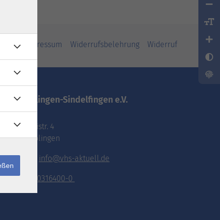
iheit
Impressum
Widerrufsbelehrung
Widerruf
vhs.Böblingen-Sindelfingen e.V.
Pestalozzistr. 4
71032 Böblingen
E-Mail:
info@vhs-aktuell.de
ießen
Tel.:
070316400-0