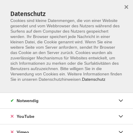
×
Datenschutz
Cookies sind kleine Datenmengen, die von einer Website
gesendet und vom Webbrowser des Nutzers während des
Surfens auf dem Computer des Nutzers gespeichert
Skip to main content
werden. Ihr Browser speichert jede Nachricht in einer
kleinen Datei, die Cookie genannt wird. Wenn Sie eine
weitere Seite vom Server anfordern, sendet Ihr Browser
Der Kurs konnte nicht gefunden werden.
das Cookie an den Server zurück. Cookies wurden als
zuverlässiger Mechanismus für Websites entwickelt, um
sich Informationen zu merken oder die Surfaktivitäten des
Benutzers aufzuzeichnen. Bitte willigen Sie in die
Verwendung von Cookies ein. Weitere Informationen finden
AGB
Sie in unseren Datenschutzhinweisen.
Datenschutz
Datenschutzerklärung
Erklärung zur Barrierefreiheit
Notwendig
Impressum
Widerrufsbelehrung
YouTube
Widerruf
Vimeo