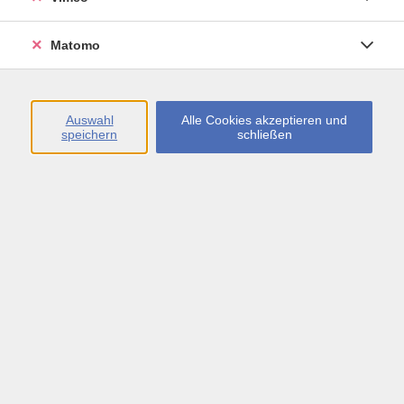
Öffnungszeiten
Matomo
Montag bis Freitag
09:00 - 13:00 sowie
Auswahl
Alle Cookies akzeptieren und
speichern
schließen
Montag bis Donnerstag
14:00 - 17:00 Uhr
In den Schulferien
Montag bis Freitag
09:00 - 13:00 Uhr
Inhalte
vhs.Newsletter
vhs.Programmzeitschrift online