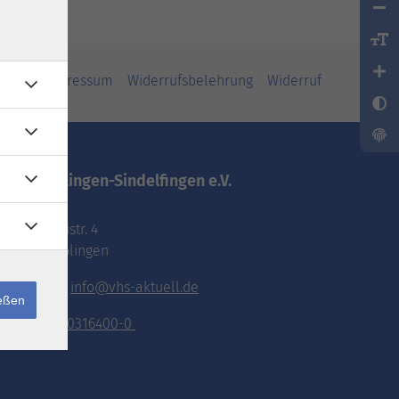
iheit
Impressum
Widerrufsbelehrung
Widerruf
vhs.Böblingen-Sindelfingen e.V.
Pestalozzistr. 4
71032 Böblingen
E-Mail:
info@vhs-aktuell.de
ießen
Tel.:
070316400-0