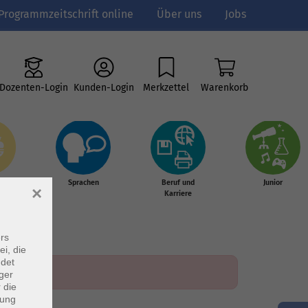
Programmzeitschrift online
Über uns
Jobs
Dozenten-Login
Kunden-Login
Merkzettel
Warenkorb
e
Sprachen
Beruf und
Junior
×
g &
Karriere
s
rs
ei, die
ndet
ger
 die
dung