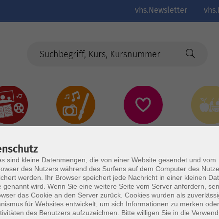
vhs.Newsletter
vhs.
Kultur
Kreativ
Gesundheit
Gesund
Ernährun
Genus
enschutz
s sind kleine Datenmengen, die von einer Website gesendet und vom
owser des Nutzers während des Surfens auf dem Computer des Nutze
chert werden. Ihr Browser speichert jede Nachricht in einer kleinen Dat
 genannt wird. Wenn Sie eine weitere Seite vom Server anfordern, se
owser das Cookie an den Server zurück. Cookies wurden als zuverlässi
ismus für Websites entwickelt, um sich Informationen zu merken oder
tivitäten des Benutzers aufzuzeichnen. Bitte willigen Sie in die Verwen