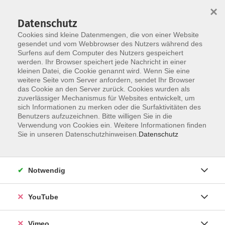
×
Datenschutz
Cookies sind kleine Datenmengen, die von einer Website
gesendet und vom Webbrowser des Nutzers während des
Surfens auf dem Computer des Nutzers gespeichert
Skip to main content
werden. Ihr Browser speichert jede Nachricht in einer
kleinen Datei, die Cookie genannt wird. Wenn Sie eine
weitere Seite vom Server anfordern, sendet Ihr Browser
das Cookie an den Server zurück. Cookies wurden als
zuverlässiger Mechanismus für Websites entwickelt, um
sich Informationen zu merken oder die Surfaktivitäten des
Benutzers aufzuzeichnen. Bitte willigen Sie in die
Verwendung von Cookies ein. Weitere Informationen finden
Sie in unseren Datenschutzhinweisen.
Datenschutz
Sie sind hier:
Vorträge
Notwendig
Kroatisch A1, mit geringen Vorkenntnissen
ab Lektion 4/5
YouTube
Für Teilnehmende mit geringen Vorkenntnissen
Vimeo