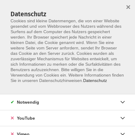
×
Datenschutz
Cookies sind kleine Datenmengen, die von einer Website
gesendet und vom Webbrowser des Nutzers während des
Surfens auf dem Computer des Nutzers gespeichert
Skip to main content
werden. Ihr Browser speichert jede Nachricht in einer
kleinen Datei, die Cookie genannt wird. Wenn Sie eine
weitere Seite vom Server anfordern, sendet Ihr Browser
Der Kurs konnte nicht gefunden werden.
das Cookie an den Server zurück. Cookies wurden als
zuverlässiger Mechanismus für Websites entwickelt, um
sich Informationen zu merken oder die Surfaktivitäten des
Benutzers aufzuzeichnen. Bitte willigen Sie in die
Verwendung von Cookies ein. Weitere Informationen finden
AGB
Sie in unseren Datenschutzhinweisen.
Datenschutz
Datenschutzerklärung
Erklärung zur Barrierefreiheit
Notwendig
Impressum
Widerrufsbelehrung
YouTube
Widerruf
Vimeo