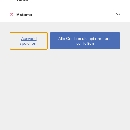
Öffnungszeiten
Matomo
Montag bis Freitag
09:00 - 13:00 sowie
Auswahl
Alle Cookies akzeptieren und
speichern
schließen
Montag bis Donnerstag
14:00 - 17:00 Uhr
In den Schulferien
Montag bis Freitag
09:00 - 13:00 Uhr
Inhalte
vhs.Newsletter
vhs.Programmzeitschrift online