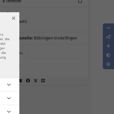
8 Termine
Leitung:
×
Valerija Tadic
rs
Geschäftsstelle:
Böblingen-Sindelfingen
ei, die
ndet
ger
 die
Online vhs
dung
Online vhs