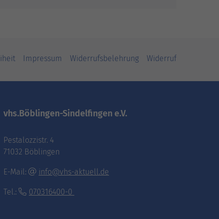
iheit
Impressum
Widerrufsbelehrung
Widerruf
vhs.Böblingen-Sindelfingen e.V.
Pestalozzistr. 4
71032 Böblingen
E-Mail:
info@vhs-aktuell.de
Tel.:
070316400-0