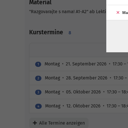
Material
"Razgovarajte s nama! A1-A2" ab Lektion 1
Ma
Kurstermine
8
Montag
•
21. September 2026
•
17:30 – 
1
Montag
•
28. September 2026
•
17:30 –
2
Montag
•
05. Oktober 2026
•
17:30 – 18
3
Montag
•
12. Oktober 2026
•
17:30 – 18:
4
Alle Termine anzeigen