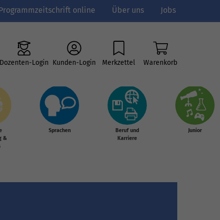
Programmzeitschrift online
Über uns
Jobs
Dozenten-Login
Kunden-Login
Merkzettel
Warenkorb
e
Sprachen
Beruf und
Junior
g &
Karriere
s