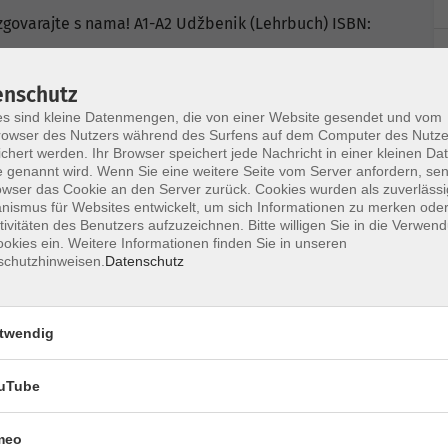
zgovarajte s nama! A1-A2 Udžbenik (Lehrbuch) ISBN:
buch) ISBN: 9789531694933
enschutz
s sind kleine Datenmengen, die von einer Website gesendet und vom
-svevcilijna-naklada-68589
owser des Nutzers während des Surfens auf dem Computer des Nutze
ogin-Leitfaden finden Sie in Ihrer
chert werden. Ihr Browser speichert jede Nachricht in einer kleinen Dat
 genannt wird. Wenn Sie eine weitere Seite vom Server anfordern, se
owser das Cookie an den Server zurück. Cookies wurden als zuverlässi
System alfaview®. Technische Voraussetzungen für
ismus für Websites entwickelt, um sich Informationen zu merken oder
e/first-steps/getting-started/system-and-network-
tivitäten des Benutzers aufzuzeichnen. Bitte willigen Sie in die Verwen
okies ein. Weitere Informationen finden Sie in unseren
schutzhinweisen.
Datenschutz
nötigen Sie ein Headset mit Mikrofon sowie eine
ng von mindestens 16 MBit/s, sowie eine
utzen.
twendig
ncing-System alfaview® auf Ihren Rechner.
.webinare-vhs.de unten unter „Hinweise zur
uTube
meo