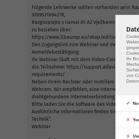
Folgende Lehrwerke sollten vorhanden sein: Ra
9789531694278,
Razgovarajte s nama! A1-A2 Vježbenica (Übungs
Dat
zu beziehen über:
Cookie
https://www.libeurop.eu/shop/editor/hrvatska
Webbr
Den Zugangslink zum Webinar und den Link zum L
gespei
Anmeldebestätigung.
Cookie
Ihr Br
Ihr Webinar läuft mit dem Video-Conferencing-
Mechan
die Teilnahme: https://support.alfaview.com/d
Surfak
requirements/
von Co
Daten
Neben Ihrem Rechner oder mobilem Endgerät be
Webcam. Wir empfehlen, eine Internetverbindu
drahtgebundene Internetverbindung (LAN) zu n
No
Bitte laden Sie die Software des Video-Confere
Ausführliche Informationen finden Sie auf www
Technik“.
Yo
Webinar
Vi