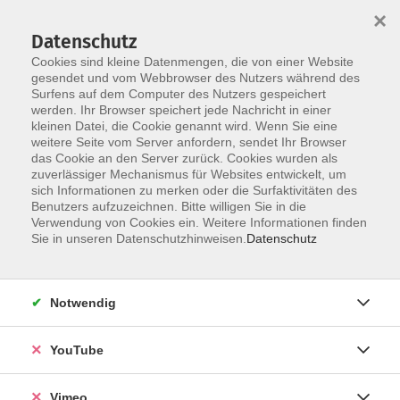
×
Datenschutz
Cookies sind kleine Datenmengen, die von einer Website
gesendet und vom Webbrowser des Nutzers während des
Surfens auf dem Computer des Nutzers gespeichert
Skip to main content
werden. Ihr Browser speichert jede Nachricht in einer
kleinen Datei, die Cookie genannt wird. Wenn Sie eine
weitere Seite vom Server anfordern, sendet Ihr Browser
Der Kurs konnte nicht gefunden werden.
das Cookie an den Server zurück. Cookies wurden als
zuverlässiger Mechanismus für Websites entwickelt, um
sich Informationen zu merken oder die Surfaktivitäten des
Benutzers aufzuzeichnen. Bitte willigen Sie in die
Verwendung von Cookies ein. Weitere Informationen finden
AGB
Sie in unseren Datenschutzhinweisen.
Datenschutz
Datenschutzerklärung
Erklärung zur Barrierefreiheit
Notwendig
Impressum
Widerrufsbelehrung
YouTube
Widerruf
Vimeo