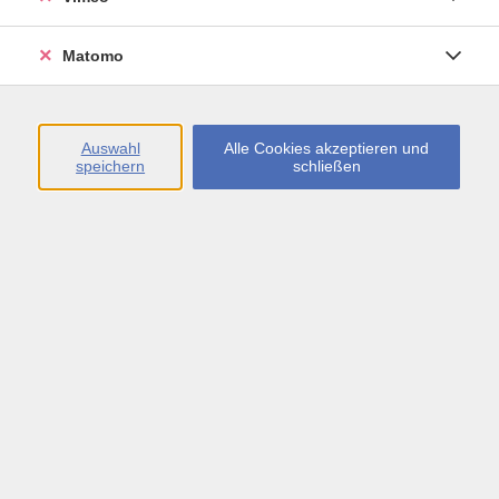
Öffnungszeiten
Matomo
Montag bis Freitag
09:00 - 13:00 sowie
Auswahl
Alle Cookies akzeptieren und
speichern
schließen
Montag bis Donnerstag
14:00 - 17:00 Uhr
In den Schulferien
Montag bis Freitag
09:00 - 13:00 Uhr
Inhalte
vhs.Newsletter
vhs.Programmzeitschrift online