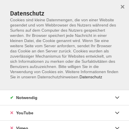
×
Datenschutz
Cookies sind kleine Datenmengen, die von einer Website
gesendet und vom Webbrowser des Nutzers während des
Surfens auf dem Computer des Nutzers gespeichert
Skip to main content
werden. Ihr Browser speichert jede Nachricht in einer
kleinen Datei, die Cookie genannt wird. Wenn Sie eine
weitere Seite vom Server anfordern, sendet Ihr Browser
das Cookie an den Server zurück. Cookies wurden als
zuverlässiger Mechanismus für Websites entwickelt, um
sich Informationen zu merken oder die Surfaktivitäten des
Benutzers aufzuzeichnen. Bitte willigen Sie in die
Verwendung von Cookies ein. Weitere Informationen finden
Sie in unseren Datenschutzhinweisen.
Datenschutz
Sie sind hier:
Vorträge
Notwendig
Italienisch A1
ab Lektion 4
YouTube
Mit Vorkenntnissen
Vimeo