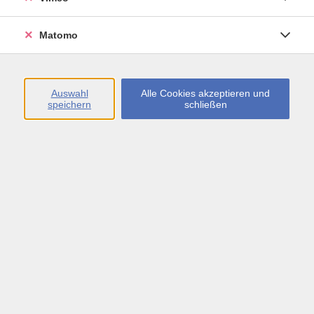
Öffnungszeiten
Matomo
Montag bis Freitag
09:00 - 13:00 sowie
Auswahl
Alle Cookies akzeptieren und
speichern
schließen
Montag bis Donnerstag
14:00 - 17:00 Uhr
In den Schulferien
Montag bis Freitag
09:00 - 13:00 Uhr
Inhalte
vhs.Newsletter
vhs.Programmzeitschrift online