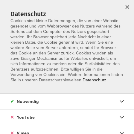
×
Datenschutz
Cookies sind kleine Datenmengen, die von einer Website
gesendet und vom Webbrowser des Nutzers während des
Surfens auf dem Computer des Nutzers gespeichert
Skip to main content
werden. Ihr Browser speichert jede Nachricht in einer
kleinen Datei, die Cookie genannt wird. Wenn Sie eine
weitere Seite vom Server anfordern, sendet Ihr Browser
Der Kurs konnte nicht gefunden werden.
das Cookie an den Server zurück. Cookies wurden als
zuverlässiger Mechanismus für Websites entwickelt, um
sich Informationen zu merken oder die Surfaktivitäten des
Benutzers aufzuzeichnen. Bitte willigen Sie in die
Verwendung von Cookies ein. Weitere Informationen finden
AGB
Sie in unseren Datenschutzhinweisen.
Datenschutz
Datenschutzerklärung
Erklärung zur Barrierefreiheit
Notwendig
Impressum
Widerrufsbelehrung
YouTube
Widerruf
Vimeo