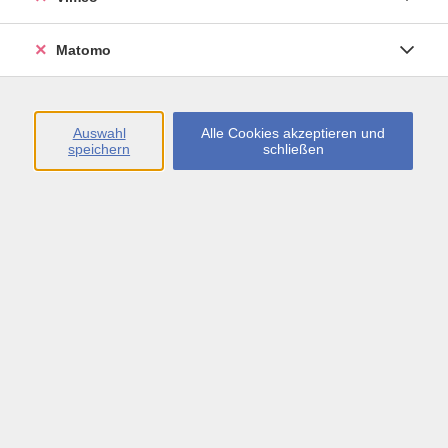
Sie sollten bereits Vorkenntnisse zum Beispiel aus
der Schule haben, im Urlaub im Hotel und
Matomo
Restaurant auf Englisch zurechtkommen und
einfache, langsam geführte Gespräche führen
können. In diesen Kursen können Sie Ihre Kenntnisse
so erweitern, dass Sie in den meisten
Auswahl
Alle Cookies akzeptieren und
speichern
schließen
Standardsituationen selbständig auf Englisch
zurechtkommen, sich über Alltagsthemen
unterhalten und einfache Briefe oder E-Mails
schreiben können.
Es wird das Lehrwerk "Great! B1 2nd edition"
verwendet.
Den Zugangslink zum Webinar und den Link zum
Login-Leitfaden finden Sie in Ihrer
Anmeldebestätigung.
Ihr Webinar läuft mit dem Video-Conferencing-
System alfaview®. Technische Voraussetzungen für
die Teilnahme: