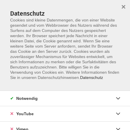
×
Datenschutz
Cookies sind kleine Datenmengen, die von einer Website
gesendet und vom Webbrowser des Nutzers während des
Surfens auf dem Computer des Nutzers gespeichert
Skip to main content
werden. Ihr Browser speichert jede Nachricht in einer
kleinen Datei, die Cookie genannt wird. Wenn Sie eine
weitere Seite vom Server anfordern, sendet Ihr Browser
das Cookie an den Server zurück. Cookies wurden als
zuverlässiger Mechanismus für Websites entwickelt, um
sich Informationen zu merken oder die Surfaktivitäten des
Benutzers aufzuzeichnen. Bitte willigen Sie in die
Verwendung von Cookies ein. Weitere Informationen finden
Sie in unseren Datenschutzhinweisen.
Datenschutz
Sie sind hier:
Vorträge
Notwendig
Englisch B1
ab Lektion 7B
YouTube
Für Teilnehmende mit Vorkenntnissen
Vimeo