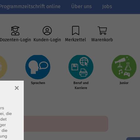
Programmzeitschrift online
Über uns
Jobs
Dozenten-Login
Kunden-Login
Merkzettel
Warenkorb
e
Sprachen
Beruf und
Junior
×
g &
Karriere
s
rs
ei, die
ndet
ger
 die
dung