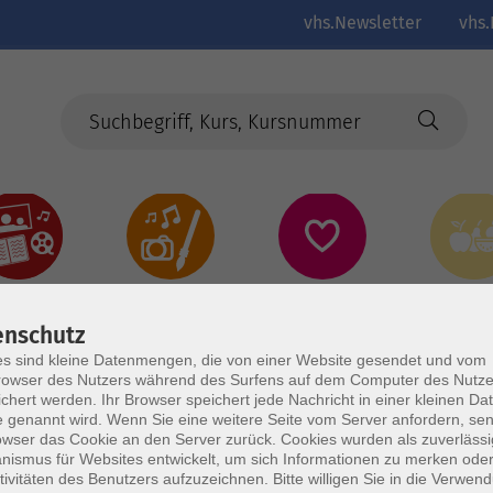
vhs.Newsletter
vhs.
Kultur
Kreativ
Gesundheit
Gesund
Ernährun
Genus
enschutz
s sind kleine Datenmengen, die von einer Website gesendet und vom
owser des Nutzers während des Surfens auf dem Computer des Nutze
chert werden. Ihr Browser speichert jede Nachricht in einer kleinen Dat
 genannt wird. Wenn Sie eine weitere Seite vom Server anfordern, se
owser das Cookie an den Server zurück. Cookies wurden als zuverlässi
ismus für Websites entwickelt, um sich Informationen zu merken oder
tivitäten des Benutzers aufzuzeichnen. Bitte willigen Sie in die Verwen