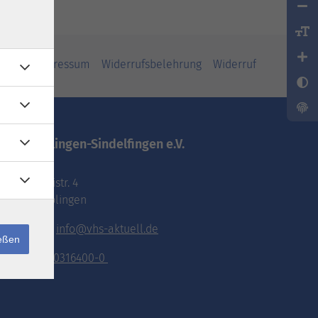
iheit
Impressum
Widerrufsbelehrung
Widerruf
vhs.Böblingen-Sindelfingen e.V.
Pestalozzistr. 4
71032 Böblingen
E-Mail:
info@vhs-aktuell.de
ießen
Tel.:
070316400-0