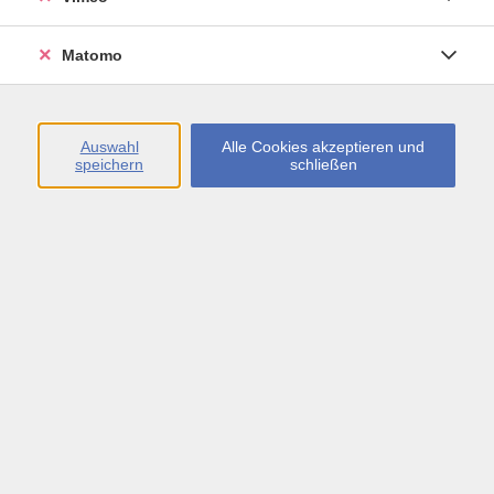
Öffnungszeiten
Matomo
Montag bis Freitag
09:00 - 13:00 sowie
Auswahl
Alle Cookies akzeptieren und
speichern
schließen
Montag bis Donnerstag
14:00 - 17:00 Uhr
In den Schulferien
Montag bis Freitag
09:00 - 13:00 Uhr
Inhalte
vhs.Newsletter
vhs.Programmzeitschrift online