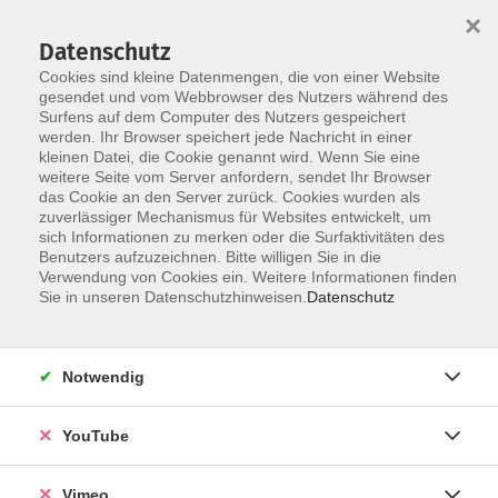
×
Datenschutz
Cookies sind kleine Datenmengen, die von einer Website
gesendet und vom Webbrowser des Nutzers während des
Surfens auf dem Computer des Nutzers gespeichert
Skip to main content
werden. Ihr Browser speichert jede Nachricht in einer
kleinen Datei, die Cookie genannt wird. Wenn Sie eine
weitere Seite vom Server anfordern, sendet Ihr Browser
Der Kurs konnte nicht gefunden werden.
das Cookie an den Server zurück. Cookies wurden als
zuverlässiger Mechanismus für Websites entwickelt, um
sich Informationen zu merken oder die Surfaktivitäten des
Benutzers aufzuzeichnen. Bitte willigen Sie in die
Verwendung von Cookies ein. Weitere Informationen finden
AGB
Sie in unseren Datenschutzhinweisen.
Datenschutz
Datenschutzerklärung
Erklärung zur Barrierefreiheit
Notwendig
Impressum
Widerrufsbelehrung
YouTube
Widerruf
Vimeo