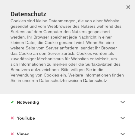
×
Datenschutz
Cookies sind kleine Datenmengen, die von einer Website
gesendet und vom Webbrowser des Nutzers während des
Surfens auf dem Computer des Nutzers gespeichert
Skip to main content
werden. Ihr Browser speichert jede Nachricht in einer
kleinen Datei, die Cookie genannt wird. Wenn Sie eine
weitere Seite vom Server anfordern, sendet Ihr Browser
Der Kurs konnte nicht gefunden werden.
das Cookie an den Server zurück. Cookies wurden als
zuverlässiger Mechanismus für Websites entwickelt, um
sich Informationen zu merken oder die Surfaktivitäten des
Benutzers aufzuzeichnen. Bitte willigen Sie in die
Verwendung von Cookies ein. Weitere Informationen finden
AGB
Sie in unseren Datenschutzhinweisen.
Datenschutz
Datenschutzerklärung
Erklärung zur Barrierefreiheit
Notwendig
Impressum
Widerrufsbelehrung
YouTube
Widerruf
Vimeo