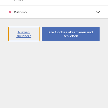
Öffnungszeiten
Matomo
Montag bis Freitag
09:00 - 13:00 sowie
Auswahl
Alle Cookies akzeptieren und
speichern
schließen
Montag bis Donnerstag
14:00 - 17:00 Uhr
In den Schulferien
Montag bis Freitag
09:00 - 13:00 Uhr
Inhalte
vhs.Newsletter
vhs.Programmzeitschrift online