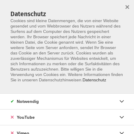
×
Datenschutz
Cookies sind kleine Datenmengen, die von einer Website
gesendet und vom Webbrowser des Nutzers während des
Surfens auf dem Computer des Nutzers gespeichert
Skip to main content
werden. Ihr Browser speichert jede Nachricht in einer
kleinen Datei, die Cookie genannt wird. Wenn Sie eine
weitere Seite vom Server anfordern, sendet Ihr Browser
Der Kurs konnte nicht gefunden werden.
das Cookie an den Server zurück. Cookies wurden als
zuverlässiger Mechanismus für Websites entwickelt, um
sich Informationen zu merken oder die Surfaktivitäten des
Benutzers aufzuzeichnen. Bitte willigen Sie in die
Verwendung von Cookies ein. Weitere Informationen finden
AGB
Sie in unseren Datenschutzhinweisen.
Datenschutz
Datenschutzerklärung
Erklärung zur Barrierefreiheit
Notwendig
Impressum
Widerrufsbelehrung
YouTube
Widerruf
Vimeo