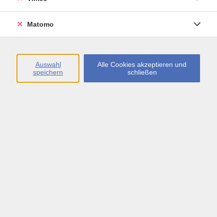
Öffnungszeiten
Matomo
Montag bis Freitag
09:00 - 13:00 sowie
Auswahl
Alle Cookies akzeptieren und
speichern
schließen
Montag bis Donnerstag
14:00 - 17:00 Uhr
In den Schulferien
Montag bis Freitag
09:00 - 13:00 Uhr
Inhalte
vhs.Newsletter
vhs.Programmzeitschrift online