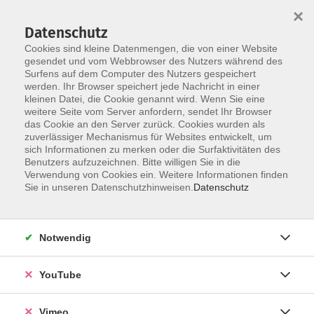
×
Datenschutz
Cookies sind kleine Datenmengen, die von einer Website
gesendet und vom Webbrowser des Nutzers während des
Surfens auf dem Computer des Nutzers gespeichert
Skip to main content
werden. Ihr Browser speichert jede Nachricht in einer
kleinen Datei, die Cookie genannt wird. Wenn Sie eine
weitere Seite vom Server anfordern, sendet Ihr Browser
Der Kurs konnte nicht gefunden werden.
das Cookie an den Server zurück. Cookies wurden als
zuverlässiger Mechanismus für Websites entwickelt, um
sich Informationen zu merken oder die Surfaktivitäten des
Benutzers aufzuzeichnen. Bitte willigen Sie in die
Verwendung von Cookies ein. Weitere Informationen finden
AGB
Sie in unseren Datenschutzhinweisen.
Datenschutz
Datenschutzerklärung
Erklärung zur Barrierefreiheit
Notwendig
Impressum
Widerrufsbelehrung
YouTube
Widerruf
Vimeo