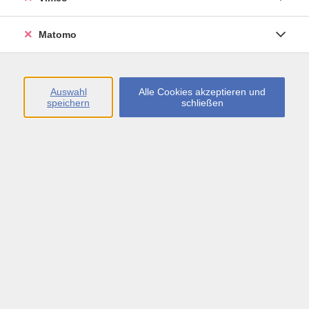
Öffnungszeiten
Matomo
Montag bis Freitag
09:00 - 13:00 sowie
Auswahl
Alle Cookies akzeptieren und
speichern
schließen
Montag bis Donnerstag
14:00 - 17:00 Uhr
In den Schulferien
Montag bis Freitag
09:00 - 13:00 Uhr
Inhalte
vhs.Newsletter
vhs.Programmzeitschrift online