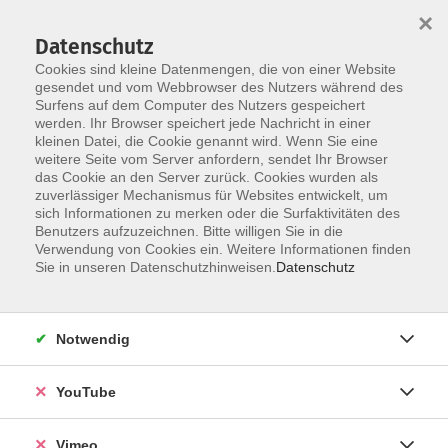
×
Datenschutz
Cookies sind kleine Datenmengen, die von einer Website
gesendet und vom Webbrowser des Nutzers während des
Surfens auf dem Computer des Nutzers gespeichert
Skip to main content
werden. Ihr Browser speichert jede Nachricht in einer
kleinen Datei, die Cookie genannt wird. Wenn Sie eine
weitere Seite vom Server anfordern, sendet Ihr Browser
das Cookie an den Server zurück. Cookies wurden als
zuverlässiger Mechanismus für Websites entwickelt, um
sich Informationen zu merken oder die Surfaktivitäten des
Benutzers aufzuzeichnen. Bitte willigen Sie in die
Verwendung von Cookies ein. Weitere Informationen finden
Sie in unseren Datenschutzhinweisen.
Datenschutz
Sie sind hier:
vhs.Junior
Aktiv
Natur
Notwendig
Die Explosionsforscher: Krach, Bumm, Peng!
YouTube
Vielleicht habt ihr euch schon mal vorgestellt, wie es
wäre, wenn eure Schule explodiert? Doch wenn man
Vimeo