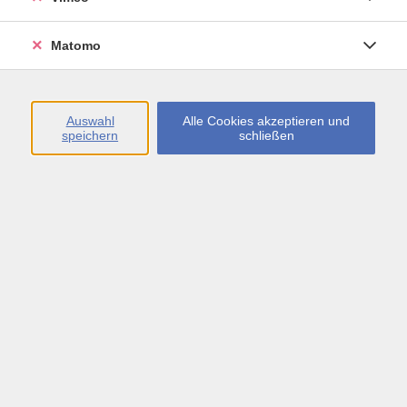
Öffnungszeiten
Matomo
Montag bis Freitag
09:00 - 13:00 sowie
Auswahl
Alle Cookies akzeptieren und
speichern
schließen
Montag bis Donnerstag
14:00 - 17:00 Uhr
In den Schulferien
Montag bis Freitag
09:00 - 13:00 Uhr
Inhalte
vhs.Newsletter
vhs.Programmzeitschrift online