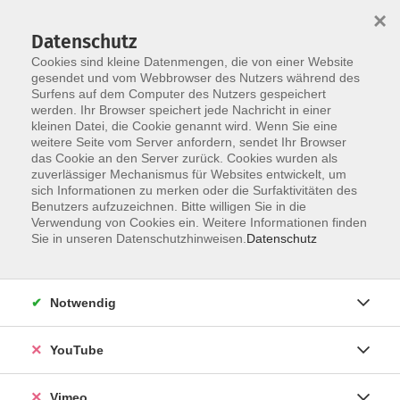
×
Datenschutz
Cookies sind kleine Datenmengen, die von einer Website
gesendet und vom Webbrowser des Nutzers während des
Surfens auf dem Computer des Nutzers gespeichert
Skip to main content
werden. Ihr Browser speichert jede Nachricht in einer
kleinen Datei, die Cookie genannt wird. Wenn Sie eine
weitere Seite vom Server anfordern, sendet Ihr Browser
Der Kurs konnte nicht gefunden werden.
das Cookie an den Server zurück. Cookies wurden als
zuverlässiger Mechanismus für Websites entwickelt, um
sich Informationen zu merken oder die Surfaktivitäten des
Benutzers aufzuzeichnen. Bitte willigen Sie in die
Verwendung von Cookies ein. Weitere Informationen finden
AGB
Sie in unseren Datenschutzhinweisen.
Datenschutz
Datenschutzerklärung
Erklärung zur Barrierefreiheit
Notwendig
Impressum
Widerrufsbelehrung
YouTube
Widerruf
Vimeo