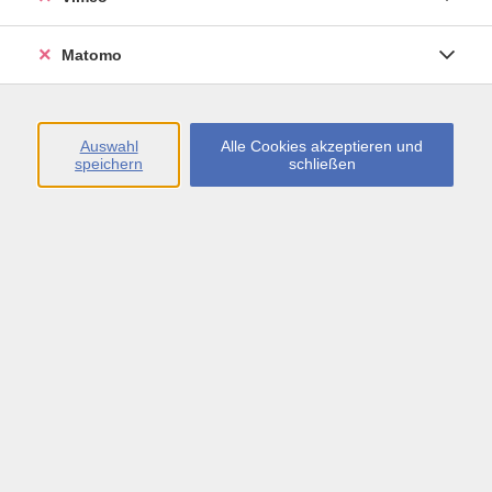
Öffnungszeiten
Matomo
Montag bis Freitag
09:00 - 13:00 sowie
Auswahl
Alle Cookies akzeptieren und
speichern
schließen
Montag bis Donnerstag
14:00 - 17:00 Uhr
In den Schulferien
Montag bis Freitag
09:00 - 13:00 Uhr
Inhalte
vhs.Newsletter
vhs.Programmzeitschrift online