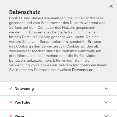
×
Datenschutz
Cookies sind kleine Datenmengen, die von einer Website
gesendet und vom Webbrowser des Nutzers während des
Surfens auf dem Computer des Nutzers gespeichert
Skip to main content
werden. Ihr Browser speichert jede Nachricht in einer
kleinen Datei, die Cookie genannt wird. Wenn Sie eine
weitere Seite vom Server anfordern, sendet Ihr Browser
Der Kurs konnte nicht gefunden werden.
das Cookie an den Server zurück. Cookies wurden als
zuverlässiger Mechanismus für Websites entwickelt, um
sich Informationen zu merken oder die Surfaktivitäten des
Benutzers aufzuzeichnen. Bitte willigen Sie in die
Verwendung von Cookies ein. Weitere Informationen finden
AGB
Sie in unseren Datenschutzhinweisen.
Datenschutz
Datenschutzerklärung
Erklärung zur Barrierefreiheit
Notwendig
Impressum
Widerrufsbelehrung
YouTube
Widerruf
Vimeo