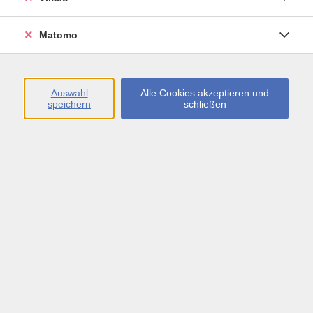
Öffnungszeiten
Matomo
Montag bis Freitag
09:00 - 13:00 sowie
Auswahl
Alle Cookies akzeptieren und
speichern
schließen
Montag bis Donnerstag
14:00 - 17:00 Uhr
In den Schulferien
Montag bis Freitag
09:00 - 13:00 Uhr
Inhalte
vhs.Newsletter
vhs.Programmzeitschrift online