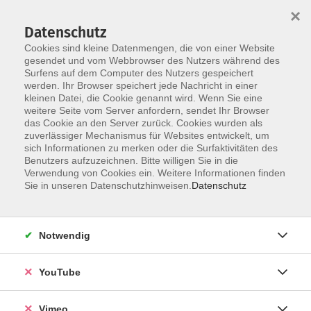
×
Datenschutz
Cookies sind kleine Datenmengen, die von einer Website
gesendet und vom Webbrowser des Nutzers während des
Surfens auf dem Computer des Nutzers gespeichert
Skip to main content
werden. Ihr Browser speichert jede Nachricht in einer
kleinen Datei, die Cookie genannt wird. Wenn Sie eine
weitere Seite vom Server anfordern, sendet Ihr Browser
Der Kurs konnte nicht gefunden werden.
das Cookie an den Server zurück. Cookies wurden als
zuverlässiger Mechanismus für Websites entwickelt, um
sich Informationen zu merken oder die Surfaktivitäten des
Benutzers aufzuzeichnen. Bitte willigen Sie in die
Verwendung von Cookies ein. Weitere Informationen finden
AGB
Sie in unseren Datenschutzhinweisen.
Datenschutz
Datenschutzerklärung
Erklärung zur Barrierefreiheit
Notwendig
Impressum
Widerrufsbelehrung
YouTube
Widerruf
Vimeo