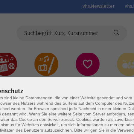
vhs.Newsletter
vhs.
Kultur
Kreativ
Gesundheit
Gesund
Ernährun
Genus
enschutz
s sind kleine Datenmengen, die von einer Website gesendet und vom
owser des Nutzers während des Surfens auf dem Computer des Nutze
chert werden. Ihr Browser speichert jede Nachricht in einer kleinen Dat
 genannt wird. Wenn Sie eine weitere Seite vom Server anfordern, se
owser das Cookie an den Server zurück. Cookies wurden als zuverlässi
ismus für Websites entwickelt, um sich Informationen zu merken oder
tivitäten des Benutzers aufzuzeichnen. Bitte willigen Sie in die Verwen