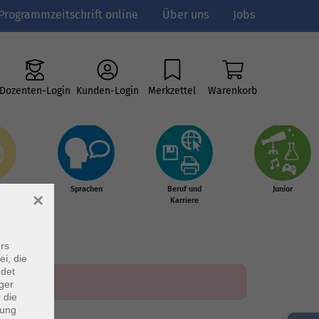
Programmzeitschrift online
Über uns
Jobs
Dozenten-Login
Kunden-Login
Merkzettel
Warenkorb
e
Sprachen
Beruf und
Junior
×
g &
Karriere
s
rs
ei, die
ndet
ger
 die
dung