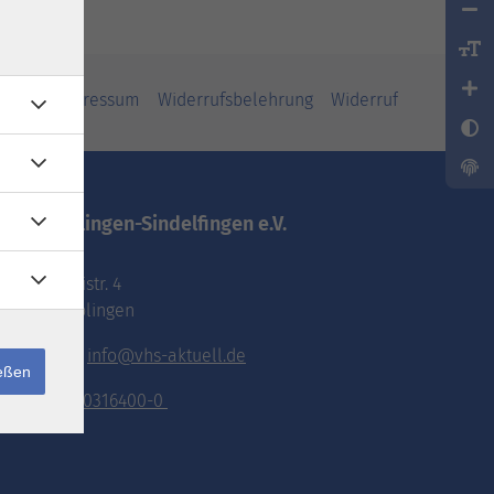
iheit
Impressum
Widerrufsbelehrung
Widerruf
vhs.Böblingen-Sindelfingen e.V.
Pestalozzistr. 4
71032 Böblingen
E-Mail:
info@vhs-aktuell.de
ießen
Tel.:
070316400-0