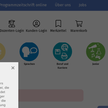
Programmzeitschrift online
Über uns
Jobs
Dozenten-Login
Kunden-Login
Merkzettel
Warenkorb
e
Sprachen
Beruf und
Junior
×
g &
Karriere
s
rs
ei, die
ndet
ger
 die
dung