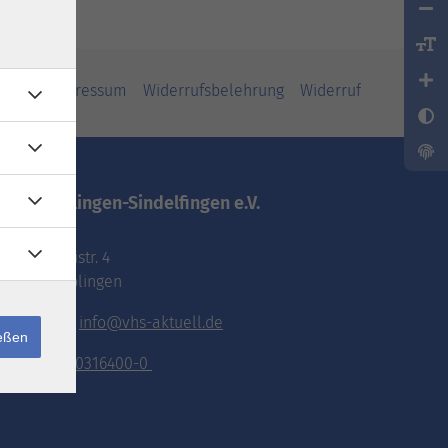
iheit
Impressum
Widerrufsbelehrung
Widerruf
vhs.Böblingen-Sindelfingen e.V.
Pestalozzistr. 4
71032 Böblingen
E-Mail:
info@vhs-aktuell.de
ießen
Tel.:
070316400-0