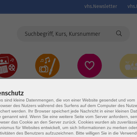
vhs.Newsletter
vhs.
Kultur
Kreativ
Gesundheit
Gesund
Ernährun
Genus
enschutz
s sind kleine Datenmengen, die von einer Website gesendet und vom
owser des Nutzers während des Surfens auf dem Computer des Nutze
chert werden. Ihr Browser speichert jede Nachricht in einer kleinen Dat
 genannt wird. Wenn Sie eine weitere Seite vom Server anfordern, se
owser das Cookie an den Server zurück. Cookies wurden als zuverlässi
ismus für Websites entwickelt, um sich Informationen zu merken oder
tivitäten des Benutzers aufzuzeichnen. Bitte willigen Sie in die Verwen