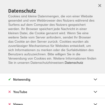
×
Datenschutz
Cookies sind kleine Datenmengen, die von einer Website
gesendet und vom Webbrowser des Nutzers während des
Surfens auf dem Computer des Nutzers gespeichert
Skip to main content
werden. Ihr Browser speichert jede Nachricht in einer
kleinen Datei, die Cookie genannt wird. Wenn Sie eine
weitere Seite vom Server anfordern, sendet Ihr Browser
Der Kurs konnte nicht gefunden werden.
das Cookie an den Server zurück. Cookies wurden als
zuverlässiger Mechanismus für Websites entwickelt, um
sich Informationen zu merken oder die Surfaktivitäten des
Benutzers aufzuzeichnen. Bitte willigen Sie in die
Verwendung von Cookies ein. Weitere Informationen finden
AGB
Sie in unseren Datenschutzhinweisen.
Datenschutz
Datenschutzerklärung
Erklärung zur Barrierefreiheit
Notwendig
Impressum
Widerrufsbelehrung
YouTube
Widerruf
Vimeo