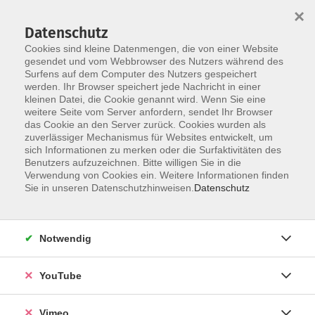
×
Datenschutz
Cookies sind kleine Datenmengen, die von einer Website
gesendet und vom Webbrowser des Nutzers während des
Surfens auf dem Computer des Nutzers gespeichert
Skip to main content
werden. Ihr Browser speichert jede Nachricht in einer
kleinen Datei, die Cookie genannt wird. Wenn Sie eine
weitere Seite vom Server anfordern, sendet Ihr Browser
das Cookie an den Server zurück. Cookies wurden als
vhs.Junior
zuverlässiger Mechanismus für Websites entwickelt, um
sich Informationen zu merken oder die Surfaktivitäten des
Benutzers aufzuzeichnen. Bitte willigen Sie in die
Verwendung von Cookies ein. Weitere Informationen finden
Sie in unseren Datenschutzhinweisen.
Datenschutz
103 Kurse
Notwendig
Kurse nach Themen
YouTube
Schule
36
Aktiv
67
Vimeo