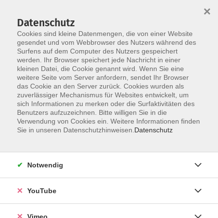
×
Datenschutz
Cookies sind kleine Datenmengen, die von einer Website
gesendet und vom Webbrowser des Nutzers während des
Surfens auf dem Computer des Nutzers gespeichert
Skip to main content
werden. Ihr Browser speichert jede Nachricht in einer
kleinen Datei, die Cookie genannt wird. Wenn Sie eine
weitere Seite vom Server anfordern, sendet Ihr Browser
das Cookie an den Server zurück. Cookies wurden als
zuverlässiger Mechanismus für Websites entwickelt, um
sich Informationen zu merken oder die Surfaktivitäten des
Benutzers aufzuzeichnen. Bitte willigen Sie in die
Verwendung von Cookies ein. Weitere Informationen finden
Sie in unseren Datenschutzhinweisen.
Datenschutz
Sie sind hier:
vhs.Akademie
Notwendig
WebVortrag: Europas digitale Resilienz
Wie wir Selbstbestimmung und technologische
YouTube
Souveränität stärken
Vimeo