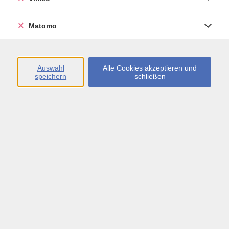
Öffnungszeiten
Matomo
Montag bis Freitag
09:00 - 13:00 sowie
Auswahl
Alle Cookies akzeptieren und
speichern
schließen
Montag bis Donnerstag
14:00 - 17:00 Uhr
In den Schulferien
Montag bis Freitag
09:00 - 13:00 Uhr
Inhalte
vhs.Newsletter
vhs.Programmzeitschrift online