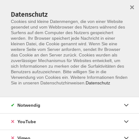
×
Datenschutz
Cookies sind kleine Datenmengen, die von einer Website
gesendet und vom Webbrowser des Nutzers während des
Surfens auf dem Computer des Nutzers gespeichert
Skip to main content
werden. Ihr Browser speichert jede Nachricht in einer
kleinen Datei, die Cookie genannt wird. Wenn Sie eine
weitere Seite vom Server anfordern, sendet Ihr Browser
Der Kurs konnte nicht gefunden werden.
das Cookie an den Server zurück. Cookies wurden als
zuverlässiger Mechanismus für Websites entwickelt, um
sich Informationen zu merken oder die Surfaktivitäten des
Benutzers aufzuzeichnen. Bitte willigen Sie in die
Verwendung von Cookies ein. Weitere Informationen finden
AGB
Sie in unseren Datenschutzhinweisen.
Datenschutz
Datenschutzerklärung
Erklärung zur Barrierefreiheit
Notwendig
Impressum
Widerrufsbelehrung
YouTube
Widerruf
Vimeo