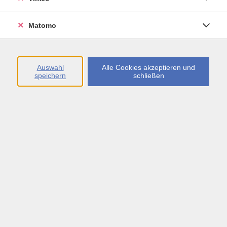
Öffnungszeiten
Matomo
Montag bis Freitag
09:00 - 13:00 sowie
Auswahl
Alle Cookies akzeptieren und
speichern
schließen
Montag bis Donnerstag
14:00 - 17:00 Uhr
In den Schulferien
Montag bis Freitag
09:00 - 13:00 Uhr
Inhalte
vhs.Newsletter
vhs.Programmzeitschrift online