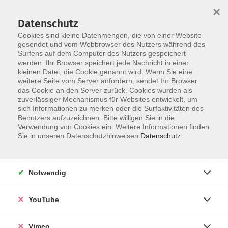
×
Datenschutz
Cookies sind kleine Datenmengen, die von einer Website
gesendet und vom Webbrowser des Nutzers während des
Surfens auf dem Computer des Nutzers gespeichert
Skip to main content
werden. Ihr Browser speichert jede Nachricht in einer
kleinen Datei, die Cookie genannt wird. Wenn Sie eine
weitere Seite vom Server anfordern, sendet Ihr Browser
Der Kurs konnte nicht gefunden werden.
das Cookie an den Server zurück. Cookies wurden als
zuverlässiger Mechanismus für Websites entwickelt, um
sich Informationen zu merken oder die Surfaktivitäten des
Benutzers aufzuzeichnen. Bitte willigen Sie in die
Verwendung von Cookies ein. Weitere Informationen finden
AGB
Sie in unseren Datenschutzhinweisen.
Datenschutz
Datenschutzerklärung
Erklärung zur Barrierefreiheit
Notwendig
Impressum
Widerrufsbelehrung
YouTube
Widerruf
Vimeo