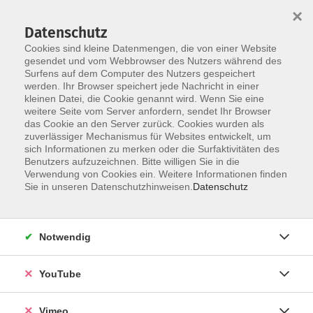
×
Datenschutz
Cookies sind kleine Datenmengen, die von einer Website
gesendet und vom Webbrowser des Nutzers während des
Surfens auf dem Computer des Nutzers gespeichert
Skip to main content
werden. Ihr Browser speichert jede Nachricht in einer
kleinen Datei, die Cookie genannt wird. Wenn Sie eine
weitere Seite vom Server anfordern, sendet Ihr Browser
das Cookie an den Server zurück. Cookies wurden als
zuverlässiger Mechanismus für Websites entwickelt, um
sich Informationen zu merken oder die Surfaktivitäten des
Benutzers aufzuzeichnen. Bitte willigen Sie in die
Verwendung von Cookies ein. Weitere Informationen finden
Sie in unseren Datenschutzhinweisen.
Datenschutz
Sie sind hier:
vhs.Akademie
Notwendig
Die Böblinger Altstadt mit Stollengängen
YouTube
Welche bewegte Geschichte haben die alten
Gebäude in der Böblinger Altstadt? Was erzählen sie
Vimeo