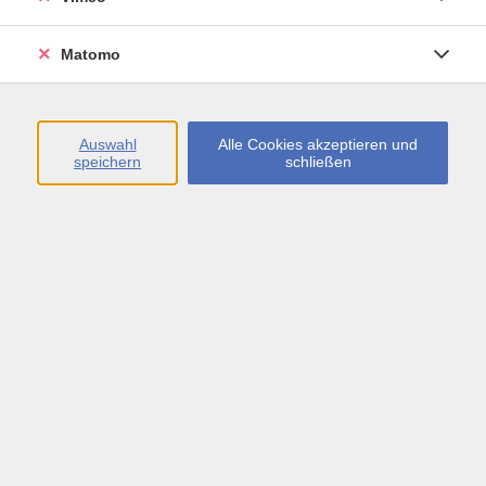
von der Geschichte der Stadt? Wo sind die
geheimnisvollen Stollengänge unter dem
Matomo
Schlossberg, und warum und von wem sind sie
gebaut worden? Lassen Sie sich von der Dozentin
Cornelia Wenzel in die Böblinger "Unterwelt"
Auswahl
Alle Cookies akzeptieren und
entführen.
speichern
schließen
Mindestalter: 8 Jahre, bis 16 Jahre in Begleitung eines
Erwachsenen.
Führung
17,00 €
Gebühr
(8- bis 16-Jährige: EUR 5,-)
In den Warenkorb