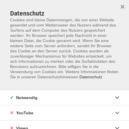
×
Datenschutz
Cookies sind kleine Datenmengen, die von einer Website
gesendet und vom Webbrowser des Nutzers während des
Surfens auf dem Computer des Nutzers gespeichert
Skip to main content
werden. Ihr Browser speichert jede Nachricht in einer
kleinen Datei, die Cookie genannt wird. Wenn Sie eine
weitere Seite vom Server anfordern, sendet Ihr Browser
Der Kurs konnte nicht gefunden werden.
das Cookie an den Server zurück. Cookies wurden als
zuverlässiger Mechanismus für Websites entwickelt, um
sich Informationen zu merken oder die Surfaktivitäten des
Benutzers aufzuzeichnen. Bitte willigen Sie in die
Verwendung von Cookies ein. Weitere Informationen finden
AGB
Sie in unseren Datenschutzhinweisen.
Datenschutz
Datenschutzerklärung
Erklärung zur Barrierefreiheit
Notwendig
Impressum
Widerrufsbelehrung
YouTube
Widerruf
Vimeo