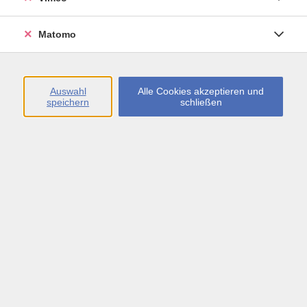
Öffnungszeiten
Matomo
Montag bis Freitag
09:00 - 13:00 sowie
Auswahl
Alle Cookies akzeptieren und
speichern
schließen
Montag bis Donnerstag
14:00 - 17:00 Uhr
In den Schulferien
Montag bis Freitag
09:00 - 13:00 Uhr
Inhalte
vhs.Newsletter
vhs.Programmzeitschrift online