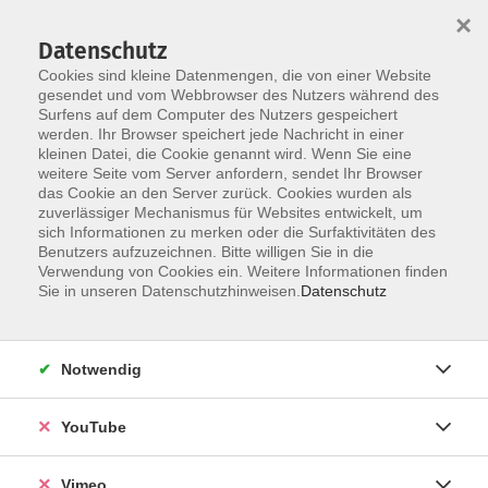
×
Datenschutz
Cookies sind kleine Datenmengen, die von einer Website
gesendet und vom Webbrowser des Nutzers während des
Surfens auf dem Computer des Nutzers gespeichert
Skip to main content
werden. Ihr Browser speichert jede Nachricht in einer
kleinen Datei, die Cookie genannt wird. Wenn Sie eine
weitere Seite vom Server anfordern, sendet Ihr Browser
Der Kurs konnte nicht gefunden werden.
das Cookie an den Server zurück. Cookies wurden als
zuverlässiger Mechanismus für Websites entwickelt, um
sich Informationen zu merken oder die Surfaktivitäten des
Benutzers aufzuzeichnen. Bitte willigen Sie in die
Verwendung von Cookies ein. Weitere Informationen finden
AGB
Sie in unseren Datenschutzhinweisen.
Datenschutz
Datenschutzerklärung
Erklärung zur Barrierefreiheit
Notwendig
Impressum
Widerrufsbelehrung
YouTube
Widerruf
Vimeo