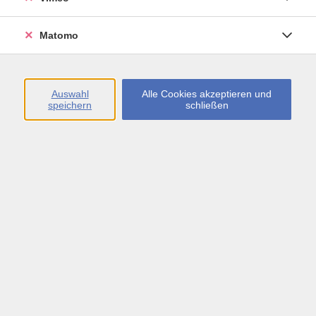
Öffnungszeiten
Matomo
Montag bis Freitag
09:00 - 13:00 sowie
Auswahl
Alle Cookies akzeptieren und
speichern
schließen
Montag bis Donnerstag
14:00 - 17:00 Uhr
In den Schulferien
Montag bis Freitag
09:00 - 13:00 Uhr
Inhalte
vhs.Newsletter
vhs.Programmzeitschrift online