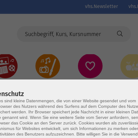
vhs.Newsletter
vhs.
Kultur
Kreativ
Gesundheit
Gesund
Ernährun
Genus
enschutz
s sind kleine Datenmengen, die von einer Website gesendet und vom
owser des Nutzers während des Surfens auf dem Computer des Nutze
chert werden. Ihr Browser speichert jede Nachricht in einer kleinen Dat
 genannt wird. Wenn Sie eine weitere Seite vom Server anfordern, se
owser das Cookie an den Server zurück. Cookies wurden als zuverlässi
ismus für Websites entwickelt, um sich Informationen zu merken oder
tivitäten des Benutzers aufzuzeichnen. Bitte willigen Sie in die Verwen