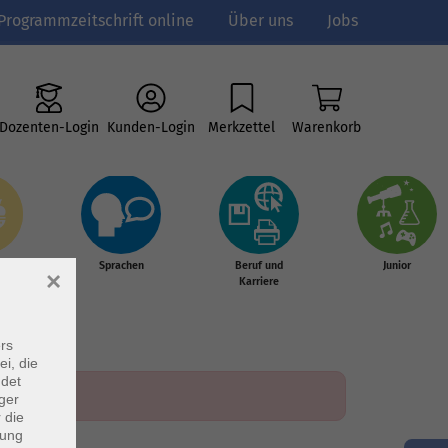
Programmzeitschrift online
Über uns
Jobs
Dozenten-Login
Kunden-Login
Merkzettel
Warenkorb
e
Sprachen
Beruf und
Junior
×
g &
Karriere
s
rs
ei, die
ndet
ger
 die
dung