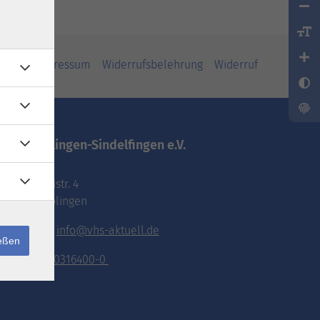
iheit
Impressum
Widerrufsbelehrung
Widerruf
vhs.Böblingen-Sindelfingen e.V.
Pestalozzistr. 4
71032 Böblingen
E-Mail:
info@vhs-aktuell.de
ießen
Tel.:
070316400-0