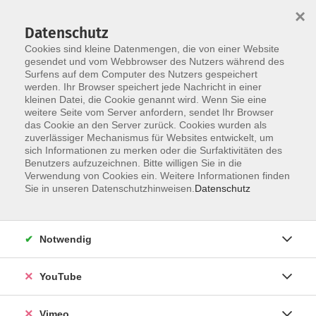
×
Datenschutz
Cookies sind kleine Datenmengen, die von einer Website
gesendet und vom Webbrowser des Nutzers während des
Surfens auf dem Computer des Nutzers gespeichert
Skip to main content
werden. Ihr Browser speichert jede Nachricht in einer
kleinen Datei, die Cookie genannt wird. Wenn Sie eine
weitere Seite vom Server anfordern, sendet Ihr Browser
Der Kurs konnte nicht gefunden werden.
das Cookie an den Server zurück. Cookies wurden als
zuverlässiger Mechanismus für Websites entwickelt, um
sich Informationen zu merken oder die Surfaktivitäten des
Benutzers aufzuzeichnen. Bitte willigen Sie in die
Verwendung von Cookies ein. Weitere Informationen finden
AGB
Sie in unseren Datenschutzhinweisen.
Datenschutz
Datenschutzerklärung
Erklärung zur Barrierefreiheit
Notwendig
Impressum
Widerrufsbelehrung
YouTube
Widerruf
Vimeo