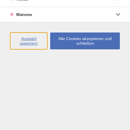
Öffnungszeiten
Matomo
Montag bis Freitag
09:00 - 13:00 sowie
Auswahl
Alle Cookies akzeptieren und
speichern
schließen
Montag bis Donnerstag
14:00 - 17:00 Uhr
In den Schulferien
Montag bis Freitag
09:00 - 13:00 Uhr
Inhalte
vhs.Newsletter
vhs.Programmzeitschrift online