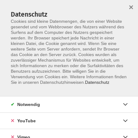
×
Datenschutz
Cookies sind kleine Datenmengen, die von einer Website
gesendet und vom Webbrowser des Nutzers während des
Surfens auf dem Computer des Nutzers gespeichert
Skip to main content
werden. Ihr Browser speichert jede Nachricht in einer
kleinen Datei, die Cookie genannt wird. Wenn Sie eine
weitere Seite vom Server anfordern, sendet Ihr Browser
Der Kurs konnte nicht gefunden werden.
das Cookie an den Server zurück. Cookies wurden als
zuverlässiger Mechanismus für Websites entwickelt, um
sich Informationen zu merken oder die Surfaktivitäten des
Benutzers aufzuzeichnen. Bitte willigen Sie in die
Verwendung von Cookies ein. Weitere Informationen finden
AGB
Sie in unseren Datenschutzhinweisen.
Datenschutz
Datenschutzerklärung
Erklärung zur Barrierefreiheit
Notwendig
Impressum
Widerrufsbelehrung
YouTube
Widerruf
Vimeo