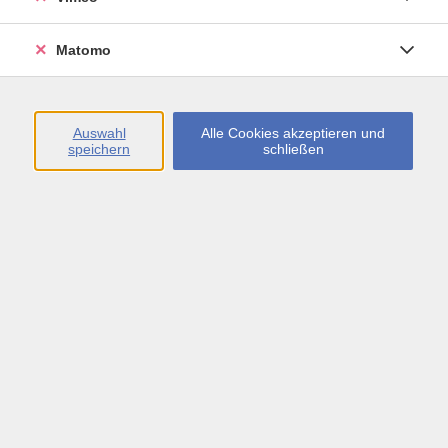
Öffnungszeiten
Matomo
Montag bis Freitag
09:00 - 13:00 sowie
Auswahl
Alle Cookies akzeptieren und
speichern
schließen
Montag bis Donnerstag
14:00 - 17:00 Uhr
In den Schulferien
Montag bis Freitag
09:00 - 13:00 Uhr
Inhalte
vhs.Newsletter
vhs.Programmzeitschrift online