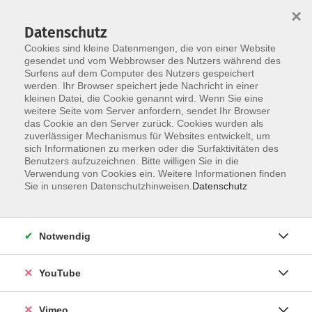
×
Datenschutz
Cookies sind kleine Datenmengen, die von einer Website
gesendet und vom Webbrowser des Nutzers während des
Surfens auf dem Computer des Nutzers gespeichert
Skip to main content
werden. Ihr Browser speichert jede Nachricht in einer
kleinen Datei, die Cookie genannt wird. Wenn Sie eine
weitere Seite vom Server anfordern, sendet Ihr Browser
Der Kurs konnte nicht gefunden werden.
das Cookie an den Server zurück. Cookies wurden als
zuverlässiger Mechanismus für Websites entwickelt, um
sich Informationen zu merken oder die Surfaktivitäten des
Benutzers aufzuzeichnen. Bitte willigen Sie in die
Verwendung von Cookies ein. Weitere Informationen finden
AGB
Sie in unseren Datenschutzhinweisen.
Datenschutz
Datenschutzerklärung
Erklärung zur Barrierefreiheit
Notwendig
Impressum
Widerrufsbelehrung
YouTube
Widerruf
Vimeo