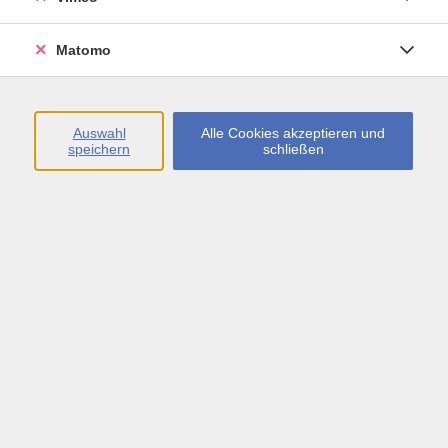
Öffnungszeiten
Matomo
Montag bis Freitag
09:00 - 13:00 sowie
Auswahl
Alle Cookies akzeptieren und
speichern
schließen
Montag bis Donnerstag
14:00 - 17:00 Uhr
In den Schulferien
Montag bis Freitag
09:00 - 13:00 Uhr
Inhalte
vhs.Newsletter
vhs.Programmzeitschrift online