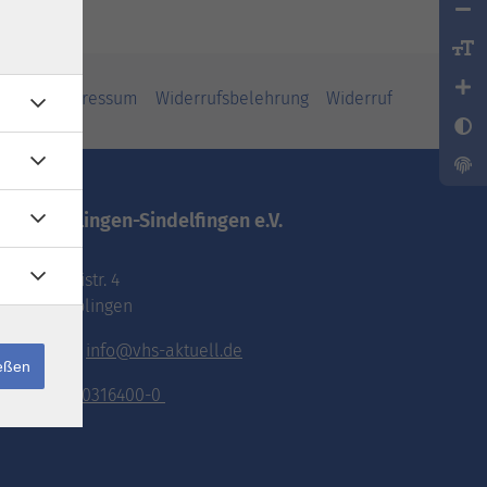
iheit
Impressum
Widerrufsbelehrung
Widerruf
vhs.Böblingen-Sindelfingen e.V.
Pestalozzistr. 4
71032 Böblingen
E-Mail:
info@vhs-aktuell.de
ießen
Tel.:
070316400-0