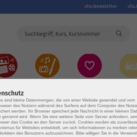
vhs.Newsletter
vhs.
Kultur
Kreativ
Gesundheit
Gesund
Ernährun
Genus
enschutz
s sind kleine Datenmengen, die von einer Website gesendet und vom
owser des Nutzers während des Surfens auf dem Computer des Nutze
chert werden. Ihr Browser speichert jede Nachricht in einer kleinen Dat
 genannt wird. Wenn Sie eine weitere Seite vom Server anfordern, se
owser das Cookie an den Server zurück. Cookies wurden als zuverlässi
ismus für Websites entwickelt, um sich Informationen zu merken oder
tivitäten des Benutzers aufzuzeichnen. Bitte willigen Sie in die Verwen