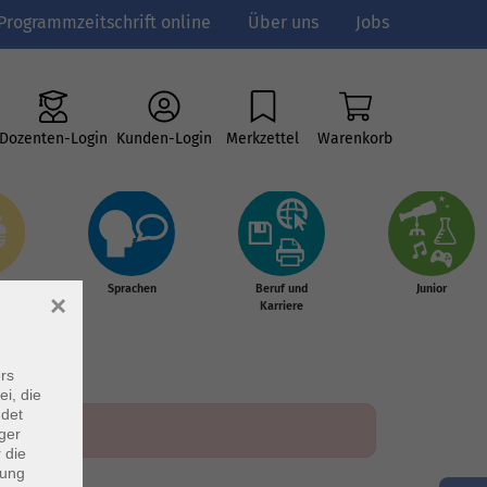
Programmzeitschrift online
Über uns
Jobs
Dozenten-Login
Kunden-Login
Merkzettel
Warenkorb
e
Sprachen
Beruf und
Junior
×
g &
Karriere
s
rs
ei, die
ndet
ger
 die
dung