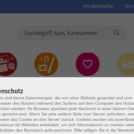
vhs.Newsletter
vhs.
Kultur
Kreativ
Gesundheit
Gesund
Ernährun
Genus
enschutz
s sind kleine Datenmengen, die von einer Website gesendet und vom
owser des Nutzers während des Surfens auf dem Computer des Nutze
chert werden. Ihr Browser speichert jede Nachricht in einer kleinen Dat
 genannt wird. Wenn Sie eine weitere Seite vom Server anfordern, se
owser das Cookie an den Server zurück. Cookies wurden als zuverlässi
ismus für Websites entwickelt, um sich Informationen zu merken oder
tivitäten des Benutzers aufzuzeichnen. Bitte willigen Sie in die Verwen