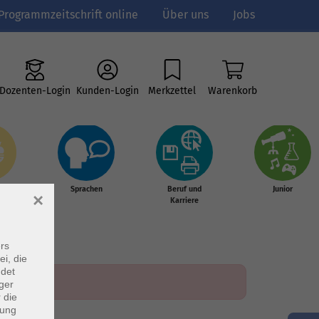
Programmzeitschrift online
Über uns
Jobs
Dozenten-Login
Kunden-Login
Merkzettel
Warenkorb
e
Sprachen
Beruf und
Junior
×
g &
Karriere
s
rs
ei, die
ndet
ger
 die
dung