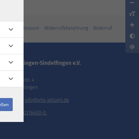
iheit
Impressum
Widerrufsbelehrung
Widerruf
vhs.Böblingen-Sindelfingen e.V.
Pestalozzistr. 4
71032 Böblingen
E-Mail:
info@vhs-aktuell.de
ießen
Tel.:
070316400-0