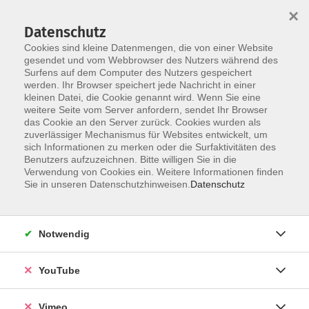
×
Datenschutz
Cookies sind kleine Datenmengen, die von einer Website
gesendet und vom Webbrowser des Nutzers während des
Surfens auf dem Computer des Nutzers gespeichert
Skip to main content
werden. Ihr Browser speichert jede Nachricht in einer
kleinen Datei, die Cookie genannt wird. Wenn Sie eine
weitere Seite vom Server anfordern, sendet Ihr Browser
Der Kurs konnte nicht gefunden werden.
das Cookie an den Server zurück. Cookies wurden als
zuverlässiger Mechanismus für Websites entwickelt, um
sich Informationen zu merken oder die Surfaktivitäten des
Benutzers aufzuzeichnen. Bitte willigen Sie in die
Verwendung von Cookies ein. Weitere Informationen finden
AGB
Sie in unseren Datenschutzhinweisen.
Datenschutz
Datenschutzerklärung
Erklärung zur Barrierefreiheit
Notwendig
Impressum
Widerrufsbelehrung
YouTube
Widerruf
Vimeo