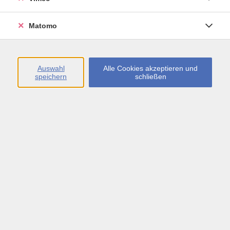
Öffnungszeiten
Matomo
Montag bis Freitag
09:00 - 13:00 sowie
Auswahl
Alle Cookies akzeptieren und
speichern
schließen
Montag bis Donnerstag
14:00 - 17:00 Uhr
In den Schulferien
Montag bis Freitag
09:00 - 13:00 Uhr
Inhalte
vhs.Newsletter
vhs.Programmzeitschrift online