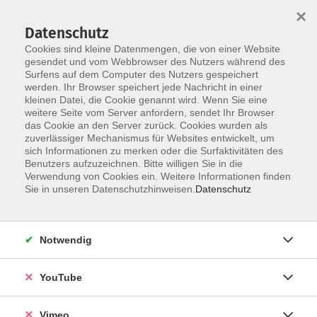
×
Datenschutz
Cookies sind kleine Datenmengen, die von einer Website
gesendet und vom Webbrowser des Nutzers während des
Surfens auf dem Computer des Nutzers gespeichert
Skip to main content
werden. Ihr Browser speichert jede Nachricht in einer
kleinen Datei, die Cookie genannt wird. Wenn Sie eine
weitere Seite vom Server anfordern, sendet Ihr Browser
Der Kurs konnte nicht gefunden werden.
das Cookie an den Server zurück. Cookies wurden als
zuverlässiger Mechanismus für Websites entwickelt, um
sich Informationen zu merken oder die Surfaktivitäten des
Benutzers aufzuzeichnen. Bitte willigen Sie in die
Verwendung von Cookies ein. Weitere Informationen finden
AGB
Sie in unseren Datenschutzhinweisen.
Datenschutz
Datenschutzerklärung
Erklärung zur Barrierefreiheit
Notwendig
Impressum
Widerrufsbelehrung
YouTube
Widerruf
Vimeo