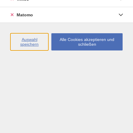
Öffnungszeiten
Matomo
Montag bis Freitag
09:00 - 13:00 sowie
Auswahl
Alle Cookies akzeptieren und
speichern
schließen
Montag bis Donnerstag
14:00 - 17:00 Uhr
In den Schulferien
Montag bis Freitag
09:00 - 13:00 Uhr
Inhalte
vhs.Newsletter
vhs.Programmzeitschrift online