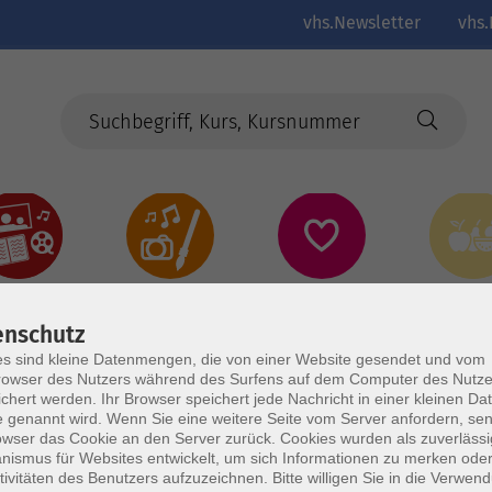
vhs.Newsletter
vhs.
Kultur
Kreativ
Gesundheit
Gesund
Ernährun
Genus
enschutz
s sind kleine Datenmengen, die von einer Website gesendet und vom
owser des Nutzers während des Surfens auf dem Computer des Nutze
chert werden. Ihr Browser speichert jede Nachricht in einer kleinen Dat
 genannt wird. Wenn Sie eine weitere Seite vom Server anfordern, se
owser das Cookie an den Server zurück. Cookies wurden als zuverlässi
ismus für Websites entwickelt, um sich Informationen zu merken oder
tivitäten des Benutzers aufzuzeichnen. Bitte willigen Sie in die Verwen