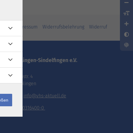
iheit
Impressum
Widerrufsbelehrung
Widerruf
vhs.Böblingen-Sindelfingen e.V.
Pestalozzistr. 4
71032 Böblingen
E-Mail:
info@vhs-aktuell.de
ießen
Tel.:
070316400-0