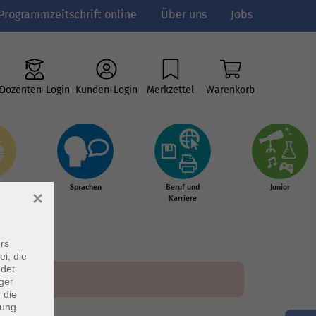
Programmzeitschrift online
Über uns
Jobs
Dozenten-Login
Kunden-Login
Merkzettel
Warenkorb
e
Sprachen
Beruf und
Junior
×
g &
Karriere
s
rs
ei, die
ndet
ger
 die
dung