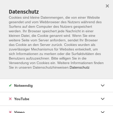
×
Datenschutz
Cookies sind kleine Datenmengen, die von einer Website
gesendet und vom Webbrowser des Nutzers während des
Surfens auf dem Computer des Nutzers gespeichert
Skip to main content
werden. Ihr Browser speichert jede Nachricht in einer
kleinen Datei, die Cookie genannt wird. Wenn Sie eine
weitere Seite vom Server anfordern, sendet Ihr Browser
Der Kurs konnte nicht gefunden werden.
das Cookie an den Server zurück. Cookies wurden als
zuverlässiger Mechanismus für Websites entwickelt, um
sich Informationen zu merken oder die Surfaktivitäten des
Benutzers aufzuzeichnen. Bitte willigen Sie in die
Verwendung von Cookies ein. Weitere Informationen finden
AGB
Sie in unseren Datenschutzhinweisen.
Datenschutz
Datenschutzerklärung
Erklärung zur Barrierefreiheit
Notwendig
Impressum
Widerrufsbelehrung
YouTube
Widerruf
Vimeo