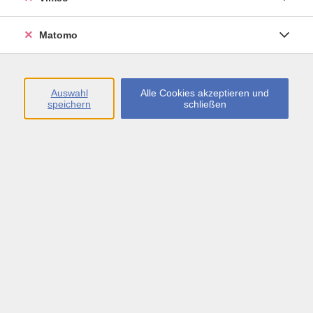
Öffnungszeiten
Matomo
Montag bis Freitag
09:00 - 13:00 sowie
Auswahl
Alle Cookies akzeptieren und
speichern
schließen
Montag bis Donnerstag
14:00 - 17:00 Uhr
In den Schulferien
Montag bis Freitag
09:00 - 13:00 Uhr
Inhalte
vhs.Newsletter
vhs.Programmzeitschrift online