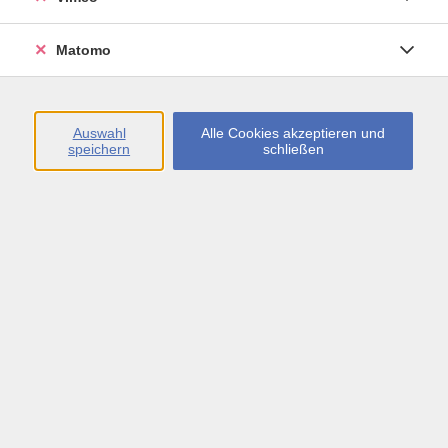
genauso beim Sprachenlernen! Dieser Kurs bietet
eine großartige Möglichkeit für 10- bis 12-Jährige,
Matomo
Englisch auf eine spielerische und entspannte Weise
mit einer Muttersprachlerin zu üben. Gib deinen
Sprachfähigkeiten einen Schub und bring dein
Englisch auf das Next Level!
Auswahl
Alle Cookies akzeptieren und
speichern
schließen
Ferienkurs
53,00 €
Gebühr
In den Warenkorb
Kursnummer:
41873010J
Start
Ende