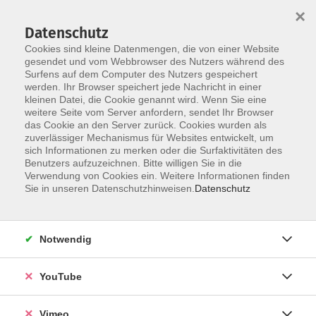
×
Datenschutz
Cookies sind kleine Datenmengen, die von einer Website
gesendet und vom Webbrowser des Nutzers während des
Surfens auf dem Computer des Nutzers gespeichert
Skip to main content
werden. Ihr Browser speichert jede Nachricht in einer
kleinen Datei, die Cookie genannt wird. Wenn Sie eine
weitere Seite vom Server anfordern, sendet Ihr Browser
das Cookie an den Server zurück. Cookies wurden als
zuverlässiger Mechanismus für Websites entwickelt, um
sich Informationen zu merken oder die Surfaktivitäten des
Benutzers aufzuzeichnen. Bitte willigen Sie in die
Verwendung von Cookies ein. Weitere Informationen finden
Sie in unseren Datenschutzhinweisen.
Datenschutz
Sie sind hier:
Sprachen
Englisch
Englisch für Schüler
Notwendig
Next Level English
for ages 10 - 12
YouTube
Übung macht den Meister – dieses Sprichwort gilt
Vimeo