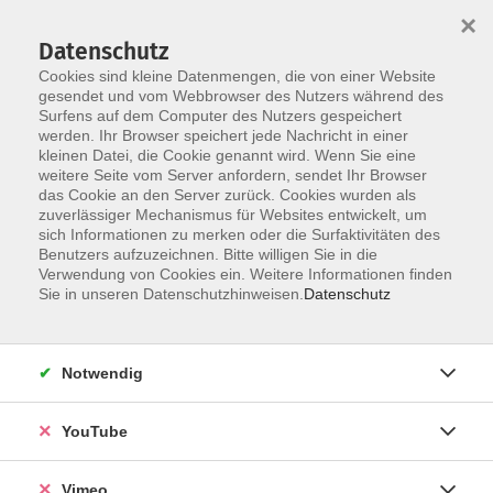
×
Datenschutz
Cookies sind kleine Datenmengen, die von einer Website
gesendet und vom Webbrowser des Nutzers während des
Surfens auf dem Computer des Nutzers gespeichert
Skip to main content
werden. Ihr Browser speichert jede Nachricht in einer
kleinen Datei, die Cookie genannt wird. Wenn Sie eine
weitere Seite vom Server anfordern, sendet Ihr Browser
Der Kurs konnte nicht gefunden werden.
das Cookie an den Server zurück. Cookies wurden als
zuverlässiger Mechanismus für Websites entwickelt, um
sich Informationen zu merken oder die Surfaktivitäten des
Benutzers aufzuzeichnen. Bitte willigen Sie in die
Verwendung von Cookies ein. Weitere Informationen finden
AGB
Sie in unseren Datenschutzhinweisen.
Datenschutz
Datenschutzerklärung
Erklärung zur Barrierefreiheit
Notwendig
Impressum
Widerrufsbelehrung
YouTube
Widerruf
Vimeo