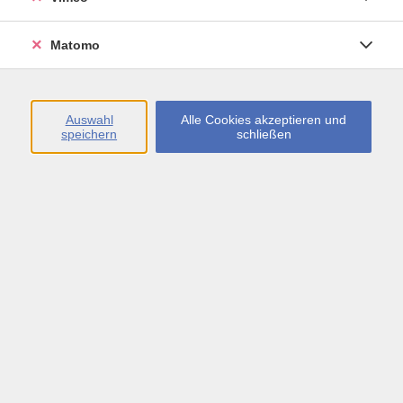
Öffnungszeiten
Matomo
Montag bis Freitag
09:00 - 13:00 sowie
Auswahl
Alle Cookies akzeptieren und
speichern
schließen
Montag bis Donnerstag
14:00 - 17:00 Uhr
In den Schulferien
Montag bis Freitag
09:00 - 13:00 Uhr
Inhalte
vhs.Newsletter
vhs.Programmzeitschrift online