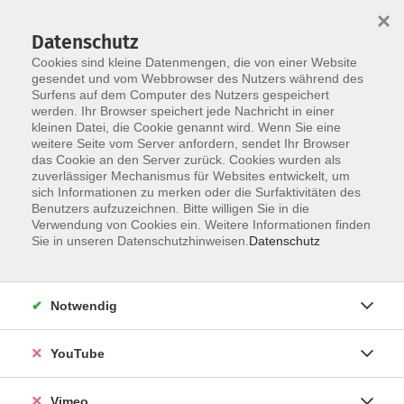
×
Datenschutz
Cookies sind kleine Datenmengen, die von einer Website
gesendet und vom Webbrowser des Nutzers während des
Surfens auf dem Computer des Nutzers gespeichert
Skip to main content
werden. Ihr Browser speichert jede Nachricht in einer
kleinen Datei, die Cookie genannt wird. Wenn Sie eine
weitere Seite vom Server anfordern, sendet Ihr Browser
Der Kurs konnte nicht gefunden werden.
das Cookie an den Server zurück. Cookies wurden als
zuverlässiger Mechanismus für Websites entwickelt, um
sich Informationen zu merken oder die Surfaktivitäten des
Benutzers aufzuzeichnen. Bitte willigen Sie in die
Verwendung von Cookies ein. Weitere Informationen finden
AGB
Sie in unseren Datenschutzhinweisen.
Datenschutz
Datenschutzerklärung
Erklärung zur Barrierefreiheit
Notwendig
Impressum
Widerrufsbelehrung
YouTube
Widerruf
Vimeo