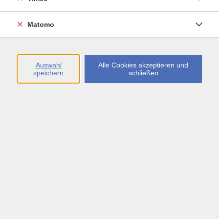
Öffnungszeiten
Matomo
Montag bis Freitag
09:00 - 13:00 sowie
Auswahl
Alle Cookies akzeptieren und
speichern
schließen
Montag bis Donnerstag
14:00 - 17:00 Uhr
In den Schulferien
Montag bis Freitag
09:00 - 13:00 Uhr
Inhalte
vhs.Newsletter
vhs.Programmzeitschrift online