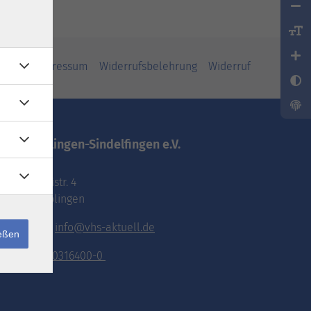
iheit
Impressum
Widerrufsbelehrung
Widerruf
vhs.Böblingen-Sindelfingen e.V.
Pestalozzistr. 4
71032 Böblingen
E-Mail:
info@vhs-aktuell.de
ießen
Tel.:
070316400-0