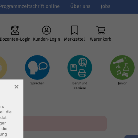
Programmzeitschrift online
Über uns
Jobs
Dozenten-Login
Kunden-Login
Merkzettel
Warenkorb
e
Sprachen
Beruf und
Junior
×
g &
Karriere
s
rs
ei, die
ndet
ger
 die
dung