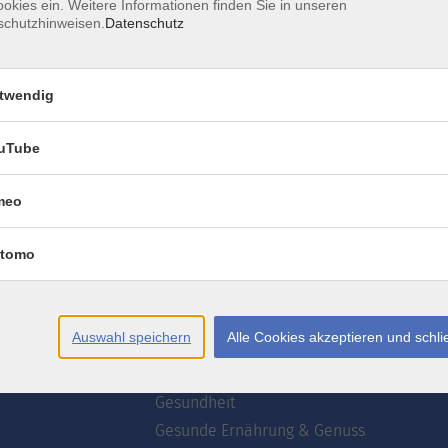
okies ein. Weitere Informationen finden Sie in unseren
schutzhinweisen.
Datenschutz
AGB
Datenschutzerklärung
Erklärung zur Barrierefre
twendig
uTube
meo
te
Programm
tomo
wsletter
Webinare
ogrammzeitschrift
Deutsch
Akademie
Auswahl speichern
Alle Cookies akzeptieren und schl
uns
Kultur
Kreativ
Gesundheit
Gesunde Ernährung & Genuss