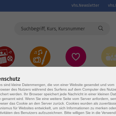
vhs.Newsletter
vhs.
Kultur
Kreativ
Gesundheit
Gesund
Ernährun
enschutz
Genus
s sind kleine Datenmengen, die von einer Website gesendet und vom
owser des Nutzers während des Surfens auf dem Computer des Nutze
chert werden. Ihr Browser speichert jede Nachricht in einer kleinen Dat
 genannt wird. Wenn Sie eine weitere Seite vom Server anfordern, se
owser das Cookie an den Server zurück. Cookies wurden als zuverlässi
ismus für Websites entwickelt, um sich Informationen zu merken oder
tivitäten des Benutzers aufzuzeichnen. Bitte willigen Sie in die Verwen