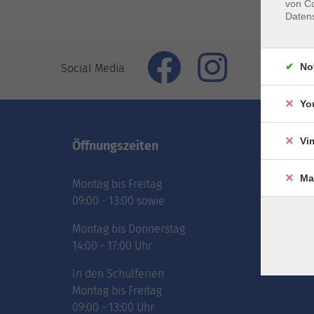
von Co
Daten
No
Social Media
Yo
Vi
Öffnungszeiten
Inhal
Ma
Montag bis Freitag
vhs.Ne
09:00 - 13:00 sowie
vhs.Pr
online
Montag bis Donnerstag
Über 
14:00 - 17:00 Uhr
Jobs
In den Schulferien
Montag bis Freitag
09:00 - 13:00 Uhr