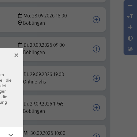
Mo. 28.09.2026 18:00
Böblingen
Di. 29.09.2026 09:00
Böblingen
×
Di. 29.09.2026 19:00
rs
tion
ei, die
Online vhs
ndet
ger
 die
dung
Di. 29.09.2026 19:45
Böblingen
Mi. 30.09.2026 10:00