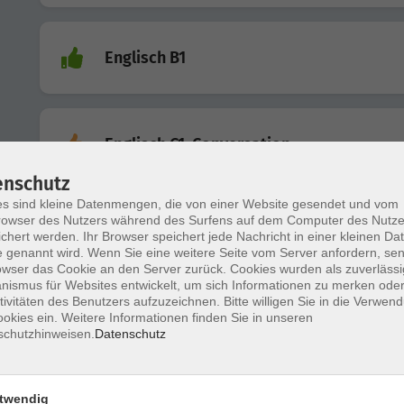
Englisch B1
Englisch C1, Conversation
enschutz
s sind kleine Datenmengen, die von einer Website gesendet und vom
owser des Nutzers während des Surfens auf dem Computer des Nutze
Englisch B2/C1, Intercultural Communica
chert werden. Ihr Browser speichert jede Nachricht in einer kleinen Dat
 genannt wird. Wenn Sie eine weitere Seite vom Server anfordern, se
owser das Cookie an den Server zurück. Cookies wurden als zuverlässi
ismus für Websites entwickelt, um sich Informationen zu merken oder
tivitäten des Benutzers aufzuzeichnen. Bitte willigen Sie in die Verwen
Englisch A2
okies ein. Weitere Informationen finden Sie in unseren
schutzhinweisen.
Datenschutz
twendig
Englisch B2