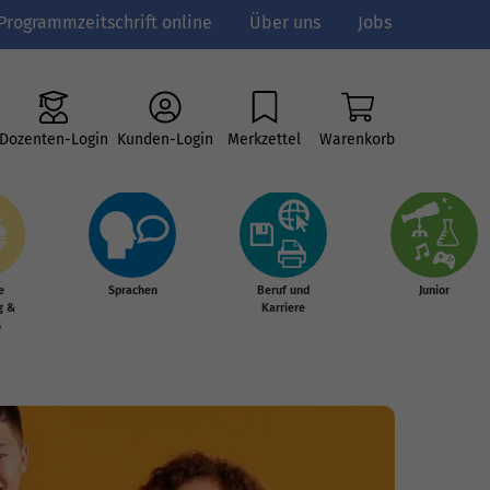
Programmzeitschrift online
Über uns
Jobs
Dozenten-Login
Kunden-Login
Merkzettel
Warenkorb
e
Sprachen
Beruf und
Junior
g &
Karriere
s