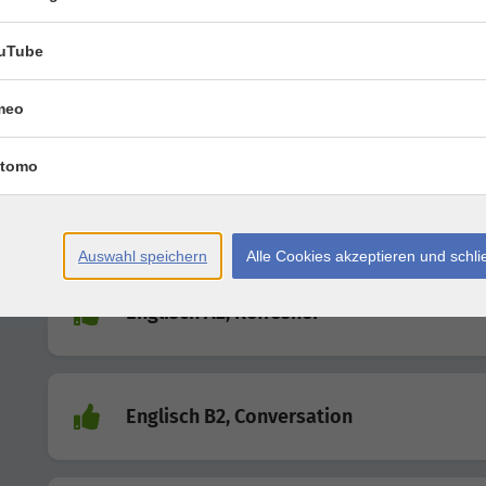
uTube
Englisch A2
meo
tomo
Englisch A1
Auswahl speichern
Alle Cookies akzeptieren und schl
Englisch A2, Refresher
Englisch B2, Conversation