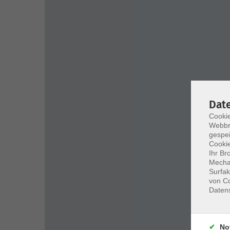
Dat
Cookie
Webbr
gespei
Cookie
Ihr Br
Mechan
Surfak
von Co
Daten
No