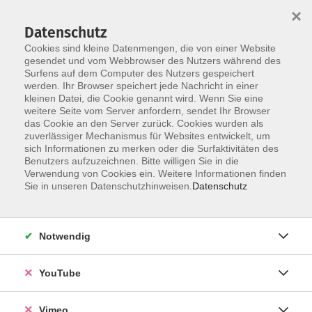
×
Datenschutz
Cookies sind kleine Datenmengen, die von einer Website
gesendet und vom Webbrowser des Nutzers während des
Surfens auf dem Computer des Nutzers gespeichert
Skip to main content
werden. Ihr Browser speichert jede Nachricht in einer
kleinen Datei, die Cookie genannt wird. Wenn Sie eine
weitere Seite vom Server anfordern, sendet Ihr Browser
Der Kurs konnte nicht gefunden werden.
das Cookie an den Server zurück. Cookies wurden als
zuverlässiger Mechanismus für Websites entwickelt, um
sich Informationen zu merken oder die Surfaktivitäten des
Benutzers aufzuzeichnen. Bitte willigen Sie in die
Verwendung von Cookies ein. Weitere Informationen finden
AGB
Sie in unseren Datenschutzhinweisen.
Datenschutz
Datenschutzerklärung
Erklärung zur Barrierefreiheit
Notwendig
Impressum
Widerrufsbelehrung
YouTube
Widerruf
Vimeo