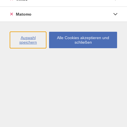
Öffnungszeiten
Matomo
Montag bis Freitag
09:00 - 13:00 sowie
Auswahl
Alle Cookies akzeptieren und
speichern
schließen
Montag bis Donnerstag
14:00 - 17:00 Uhr
In den Schulferien
Montag bis Freitag
09:00 - 13:00 Uhr
Inhalte
vhs.Newsletter
vhs.Programmzeitschrift online