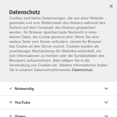
×
Datenschutz
Cookies sind kleine Datenmengen, die von einer Website
gesendet und vom Webbrowser des Nutzers während des
Surfens auf dem Computer des Nutzers gespeichert
Skip to main content
werden. Ihr Browser speichert jede Nachricht in einer
kleinen Datei, die Cookie genannt wird. Wenn Sie eine
weitere Seite vom Server anfordern, sendet Ihr Browser
Der Kurs konnte nicht gefunden werden.
das Cookie an den Server zurück. Cookies wurden als
zuverlässiger Mechanismus für Websites entwickelt, um
sich Informationen zu merken oder die Surfaktivitäten des
Benutzers aufzuzeichnen. Bitte willigen Sie in die
Verwendung von Cookies ein. Weitere Informationen finden
AGB
Sie in unseren Datenschutzhinweisen.
Datenschutz
Datenschutzerklärung
Erklärung zur Barrierefreiheit
Notwendig
Impressum
Widerrufsbelehrung
YouTube
Widerruf
Vimeo