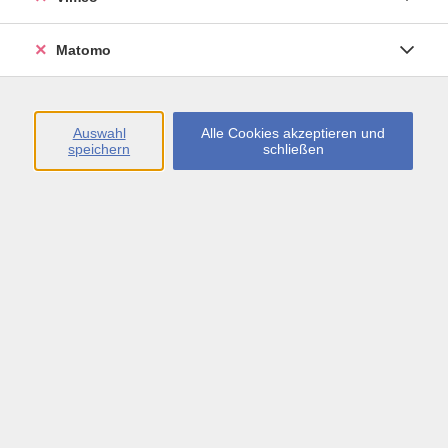
Öffnungszeiten
Matomo
Montag bis Freitag
09:00 - 13:00 sowie
Auswahl
Alle Cookies akzeptieren und
speichern
schließen
Montag bis Donnerstag
14:00 - 17:00 Uhr
In den Schulferien
Montag bis Freitag
09:00 - 13:00 Uhr
Inhalte
vhs.Newsletter
vhs.Programmzeitschrift online