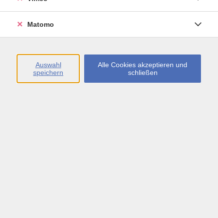
Öffnungszeiten
Matomo
Montag bis Freitag
09:00 - 13:00 sowie
Auswahl
Alle Cookies akzeptieren und
speichern
schließen
Montag bis Donnerstag
14:00 - 17:00 Uhr
In den Schulferien
Montag bis Freitag
09:00 - 13:00 Uhr
Inhalte
vhs.Newsletter
vhs.Programmzeitschrift online