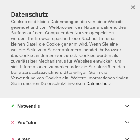
×
Datenschutz
Cookies sind kleine Datenmengen, die von einer Website
gesendet und vom Webbrowser des Nutzers während des
Surfens auf dem Computer des Nutzers gespeichert
Skip to main content
werden. Ihr Browser speichert jede Nachricht in einer
kleinen Datei, die Cookie genannt wird. Wenn Sie eine
weitere Seite vom Server anfordern, sendet Ihr Browser
Der Kurs konnte nicht gefunden werden.
das Cookie an den Server zurück. Cookies wurden als
zuverlässiger Mechanismus für Websites entwickelt, um
sich Informationen zu merken oder die Surfaktivitäten des
Benutzers aufzuzeichnen. Bitte willigen Sie in die
Verwendung von Cookies ein. Weitere Informationen finden
AGB
Sie in unseren Datenschutzhinweisen.
Datenschutz
Datenschutzerklärung
Erklärung zur Barrierefreiheit
Notwendig
Impressum
Widerrufsbelehrung
YouTube
Widerruf
Vimeo