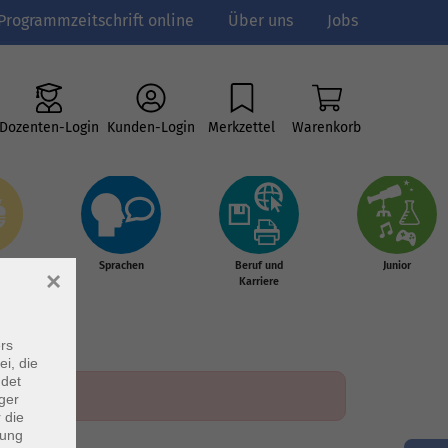
Programmzeitschrift online
Über uns
Jobs
Dozenten-Login
Kunden-Login
Merkzettel
Warenkorb
e
Sprachen
Beruf und
Junior
×
g &
Karriere
s
rs
ei, die
ndet
ger
 die
dung