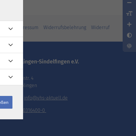
iheit
Impressum
Widerrufsbelehrung
Widerruf
vhs.Böblingen-Sindelfingen e.V.
Pestalozzistr. 4
71032 Böblingen
E-Mail:
info@vhs-aktuell.de
ießen
Tel.:
070316400-0