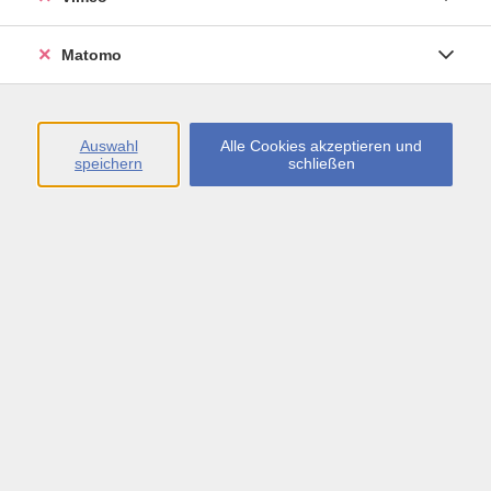
Öffnungszeiten
Matomo
Montag bis Freitag
09:00 - 13:00 sowie
Auswahl
Alle Cookies akzeptieren und
speichern
schließen
Montag bis Donnerstag
14:00 - 17:00 Uhr
In den Schulferien
Montag bis Freitag
09:00 - 13:00 Uhr
Inhalte
vhs.Newsletter
vhs.Programmzeitschrift online