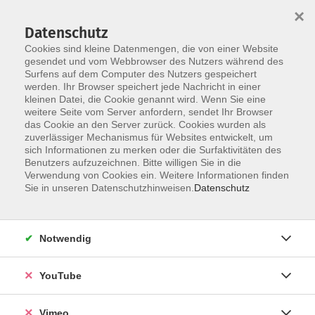
×
Datenschutz
Cookies sind kleine Datenmengen, die von einer Website
gesendet und vom Webbrowser des Nutzers während des
Surfens auf dem Computer des Nutzers gespeichert
Skip to main content
werden. Ihr Browser speichert jede Nachricht in einer
kleinen Datei, die Cookie genannt wird. Wenn Sie eine
weitere Seite vom Server anfordern, sendet Ihr Browser
Der Kurs konnte nicht gefunden werden.
das Cookie an den Server zurück. Cookies wurden als
zuverlässiger Mechanismus für Websites entwickelt, um
sich Informationen zu merken oder die Surfaktivitäten des
Benutzers aufzuzeichnen. Bitte willigen Sie in die
Verwendung von Cookies ein. Weitere Informationen finden
AGB
Sie in unseren Datenschutzhinweisen.
Datenschutz
Datenschutzerklärung
Erklärung zur Barrierefreiheit
Notwendig
Impressum
Widerrufsbelehrung
YouTube
Widerruf
Vimeo