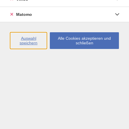
Öffnungszeiten
Matomo
Montag bis Freitag
09:00 - 13:00 sowie
Auswahl
Alle Cookies akzeptieren und
speichern
schließen
Montag bis Donnerstag
14:00 - 17:00 Uhr
In den Schulferien
Montag bis Freitag
09:00 - 13:00 Uhr
Inhalte
vhs.Newsletter
vhs.Programmzeitschrift online