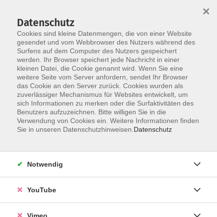
×
Datenschutz
Cookies sind kleine Datenmengen, die von einer Website
gesendet und vom Webbrowser des Nutzers während des
Surfens auf dem Computer des Nutzers gespeichert
Skip to main content
werden. Ihr Browser speichert jede Nachricht in einer
kleinen Datei, die Cookie genannt wird. Wenn Sie eine
weitere Seite vom Server anfordern, sendet Ihr Browser
Der Kurs konnte nicht gefunden werden.
das Cookie an den Server zurück. Cookies wurden als
zuverlässiger Mechanismus für Websites entwickelt, um
sich Informationen zu merken oder die Surfaktivitäten des
Benutzers aufzuzeichnen. Bitte willigen Sie in die
Verwendung von Cookies ein. Weitere Informationen finden
AGB
Sie in unseren Datenschutzhinweisen.
Datenschutz
Datenschutzerklärung
Erklärung zur Barrierefreiheit
Notwendig
Impressum
Widerrufsbelehrung
YouTube
Widerruf
Vimeo